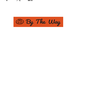
{ Театр - Cтудия Вячеслава Кагановича }
Join our mailing list
Never miss an update