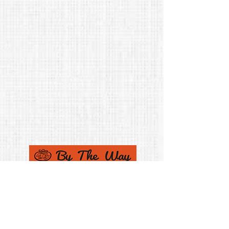
{ Театр - Cтудия Вячеслава Кагановича }