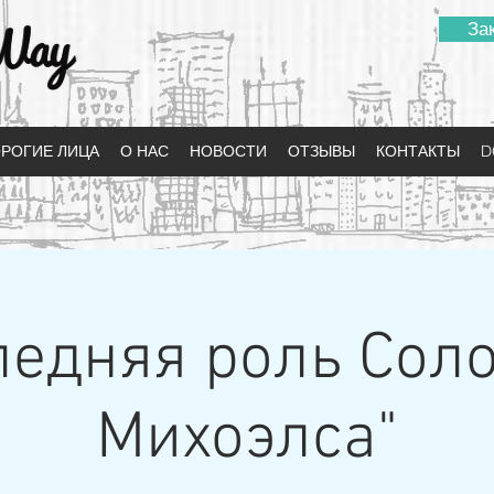
За
РОГИЕ ЛИЦА
О НАС
НОВОСТИ
ОТЗЫВЫ
КОНТАКТЫ
D
ледняя роль Сол
Михоэлса"