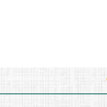
 - Cтудия Вячеслава Кагановича }