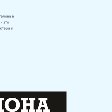
галова в
- это
ктера и