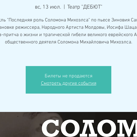
вс, 13 июл.
  |  
Театр "ДЕБЮТ"
ль "Последняя роль Соломона Михоэлса" по пьесе Зиновия Са
ановке режиссера, Народного Артиста Молдовы, Иосифа Шаца 
з-притча о жизни и трагической гибели великого еврейского А
общественного деятеля Соломона Михайловича Михоэлса.
Билеты не продаются
Смотреть другие события