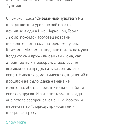
Луппиан.
О чем же пьеса “
Смешанные чувства
“? На 
поверхностном уровене всё просто: 
пожилые люди в Нью-Йорке - он, Герман 
Льюис, пожилой торговец коврами, 
несколько лет назад потерял жену, она, 
Кристина Мильман, недавно потеряла мужа. 
Когда-то они дружили семьями, она, как 
дизайнер по интерьерам, старалась по 
возможности предлагать клиентам его 
ковры. Никаких романтических отношений в 
прошлом не было, даже намёка не 
мелькало, ибо оба действительно любили 
своих супругов. И вот в тот момент, когда 
она готова распрощаться с Нью-Йорком и 
переехать во Флориду, приходит он и 
предлагает руку…
Show More