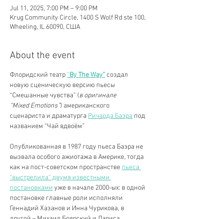
Jul 11, 2025, 7:00 PM – 9:00 PM
Krug Community Circle, 1400 S Wolf Rd ste 100,
Wheeling, IL 60090, США
About the event
Флоридский театр 
“
By The Way”
 создал 
новую сценическую версию пьесы 
“Смешанные чувства” (
в оригинале 
“Mixed Emotions”
) американского 
сценариста и драматурга 
Ричарда Баэра
 под 
названием “Чай вдвоём”
Опубликованная в 1987 году пьеса Баэра не 
вызвала особого ажиотажа в Америке, тогда 
как на пост-советском пространстве 
пьеса 
“выстрелила” двумя известными 
постановками
 уже в начале 2000-ых: в одной 
постановке главные роли исполняли 
Геннадий Хазанов и Инна Чурикова, в 
другой – Михаил Боярский и Лариса 