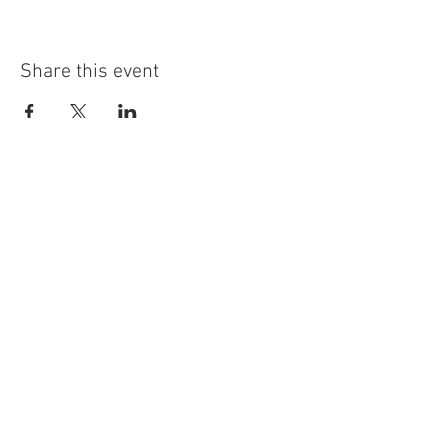
Share this event
{ Theatre - Studio of Vyacheslav Kaganovich
}